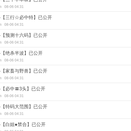
m
08-06 04:31
创-【三行☆必中特】已公开
m
08-06 04:31
创-【预测十六码】已公开
m
08-06 04:31
创-【绝杀半波】已公开
m
08-06 04:31
创-【家畜与野兽】已公开
m
08-06 04:31
创-【必中〓3头】已公开
m
08-06 04:31
创-【特码大范围】已公开
m
08-06 04:31
创-【白姐●禁合】已公开