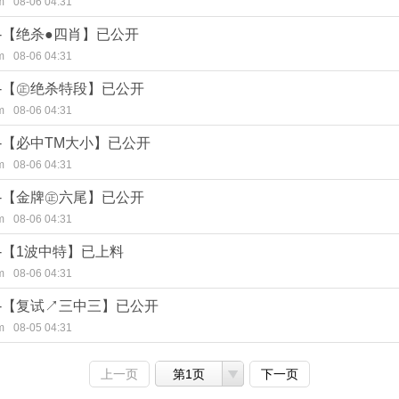
m
08-06 04:31
创-【绝杀●四肖】已公开
m
08-06 04:31
创-【㊣绝杀特段】已公开
m
08-06 04:31
创-【必中TM大小】已公开
m
08-06 04:31
创-【金牌㊣六尾】已公开
m
08-06 04:31
创-【1波中特】已上料
m
08-06 04:31
创-【复试↗三中三】已公开
m
08-05 04:31
上一页
第1页
下一页