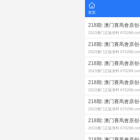
首页
218期: 澳门賽馬會原
2023澳门正版资料 670288.co
218期: 澳门賽馬會原
2023澳门正版资料 670288.co
218期: 澳门賽馬會原
2023澳门正版资料 670288.co
218期: 澳门賽馬會原
2023澳门正版资料 670288.co
218期: 澳门賽馬會原
2023澳门正版资料 670288.co
218期: 澳门賽馬會原
2023澳门正版资料 670288.co
218期: 澳门賽馬會原