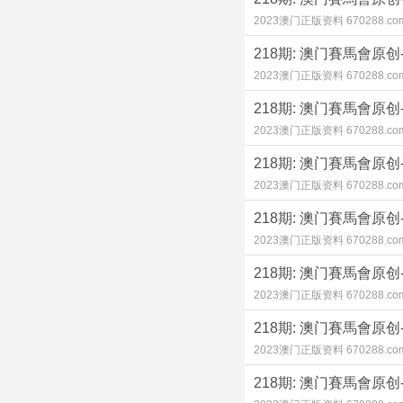
2023澳门正版资料 670288.co
218期: 澳门賽馬會原
2023澳门正版资料 670288.co
218期: 澳门賽馬會原
2023澳门正版资料 670288.co
218期: 澳门賽馬會原
2023澳门正版资料 670288.co
218期: 澳门賽馬會原
2023澳门正版资料 670288.co
218期: 澳门賽馬會原
2023澳门正版资料 670288.co
218期: 澳门賽馬會原
2023澳门正版资料 670288.co
218期: 澳门賽馬會原