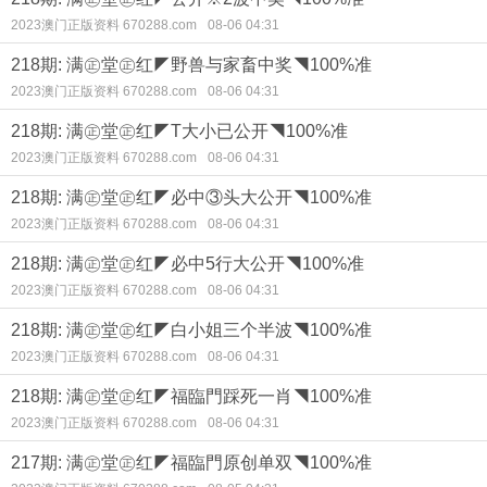
2023澳门正版资料 670288.com
08-06 04:31
218期: 满㊣堂㊣红◤野兽与家畜中奖◥100%准
2023澳门正版资料 670288.com
08-06 04:31
218期: 满㊣堂㊣红◤T大小已公开◥100%准
2023澳门正版资料 670288.com
08-06 04:31
218期: 满㊣堂㊣红◤必中③头大公开◥100%准
2023澳门正版资料 670288.com
08-06 04:31
218期: 满㊣堂㊣红◤必中5行大公开◥100%准
2023澳门正版资料 670288.com
08-06 04:31
218期: 满㊣堂㊣红◤白小姐三个半波◥100%准
2023澳门正版资料 670288.com
08-06 04:31
218期: 满㊣堂㊣红◤福臨門踩死一肖◥100%准
2023澳门正版资料 670288.com
08-06 04:31
217期: 满㊣堂㊣红◤福臨門原创单双◥100%准