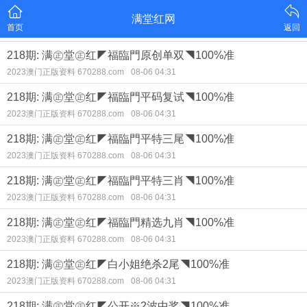
满堂红网
首页
返回
218期: 满㊣堂㊣红◤福臨門原创单双◥100%准
2023澳门正版资料 670288.com
08-06 04:31
218期: 满㊣堂㊣红◤福臨門平码复试◥100%准
2023澳门正版资料 670288.com
08-06 04:31
218期: 满㊣堂㊣红◤福臨門平特三尾◥100%准
2023澳门正版资料 670288.com
08-06 04:31
218期: 满㊣堂㊣红◤福臨門平特三肖◥100%准
2023澳门正版资料 670288.com
08-06 04:31
218期: 满㊣堂㊣红◤福臨門精选九肖◥100%准
2023澳门正版资料 670288.com
08-06 04:31
218期: 满㊣堂㊣红◤白小姐绝杀2尾◥100%准
2023澳门正版资料 670288.com
08-06 04:31
218期: 满㊣堂㊣红◤公开※2波中奖◥100%准