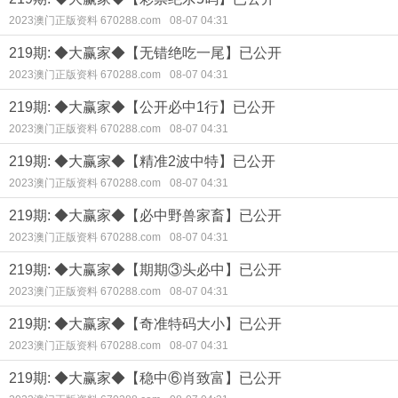
2023澳门正版资料 670288.com
08-07 04:31
219期: ◆大赢家◆【无错绝吃一尾】已公开
2023澳门正版资料 670288.com
08-07 04:31
219期: ◆大赢家◆【公开必中1行】已公开
2023澳门正版资料 670288.com
08-07 04:31
219期: ◆大赢家◆【精准2波中特】已公开
2023澳门正版资料 670288.com
08-07 04:31
219期: ◆大赢家◆【必中野兽家畜】已公开
2023澳门正版资料 670288.com
08-07 04:31
219期: ◆大赢家◆【期期③头必中】已公开
2023澳门正版资料 670288.com
08-07 04:31
219期: ◆大赢家◆【奇准特码大小】已公开
2023澳门正版资料 670288.com
08-07 04:31
219期: ◆大赢家◆【稳中⑥肖致富】已公开