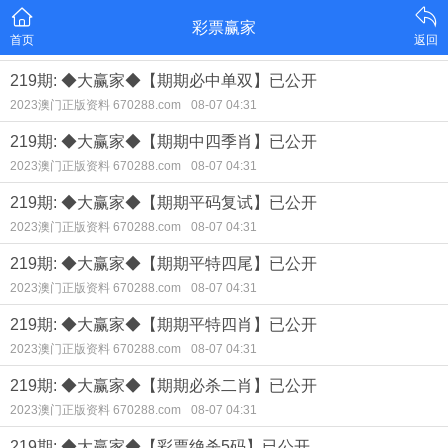
彩票赢家
首页
返回
219期: ◆大赢家◆【期期必中单双】已公开
2023澳门正版资料 670288.com
08-07 04:31
219期: ◆大赢家◆【期期中四季肖】已公开
2023澳门正版资料 670288.com
08-07 04:31
219期: ◆大赢家◆【期期平码复试】已公开
2023澳门正版资料 670288.com
08-07 04:31
219期: ◆大赢家◆【期期平特四尾】已公开
2023澳门正版资料 670288.com
08-07 04:31
219期: ◆大赢家◆【期期平特四肖】已公开
2023澳门正版资料 670288.com
08-07 04:31
219期: ◆大赢家◆【期期必杀二肖】已公开
2023澳门正版资料 670288.com
08-07 04:31
219期: ◆大赢家◆【彩票绝杀5码】已公开